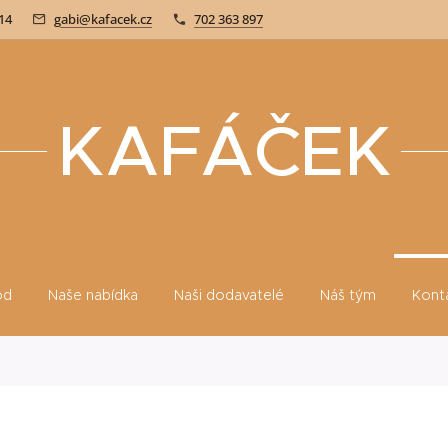
514
gabi@kafacek.cz
702 363 897
KAFÁČEK
od
Naše nabídka
Naši dodavatelé
Náš tým
Kont